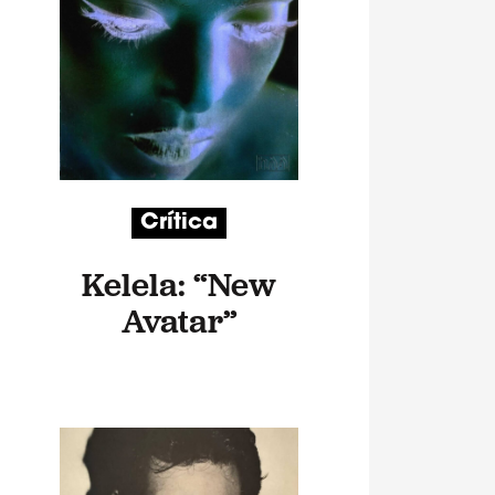
Crítica
Kelela: “New
Avatar”