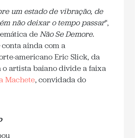
re um estado de vibração, de
bém não deixar o tempo passar
“,
 temática de
Não Se Demore
.
conta ainda com a
rte-americano Eric Slick, da
o artista baiano divide a faixa
ia Machete
, convidada do
o
bou