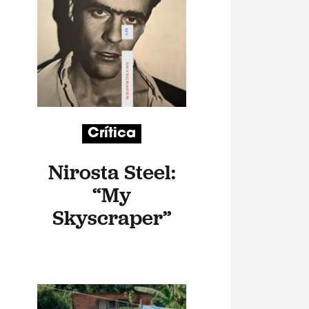
Crítica
Nirosta Steel:
“My
Skyscraper”