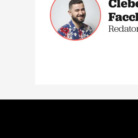
Cleb
Facc
Redato