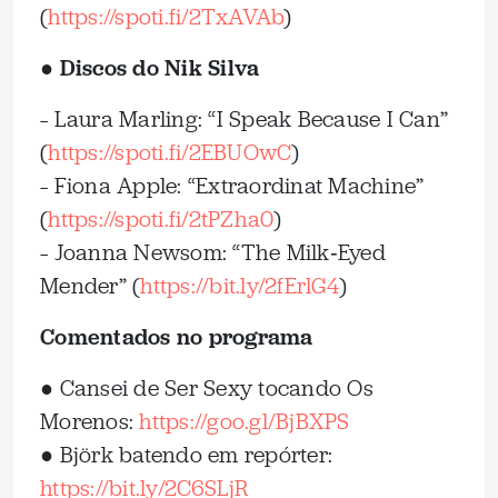
(
https://spoti.fi/2TxAVAb
)
● Discos do Nik Silva
– Laura Marling: “I Speak Because I Can”
(
https://spoti.fi/2EBUOwC
)
– Fiona Apple: “Extraordinat Machine”
(
https://spoti.fi/2tPZha0
)
– Joanna Newsom: “The Milk‑Eyed
Mender” (
https://bit.ly/2fErlG4
)
Comentados no programa
● Cansei de Ser Sexy tocando Os
Morenos:
https://goo.gl/BjBXPS
● Björk batendo em repórter:
https://bit.ly/2C6SLjR