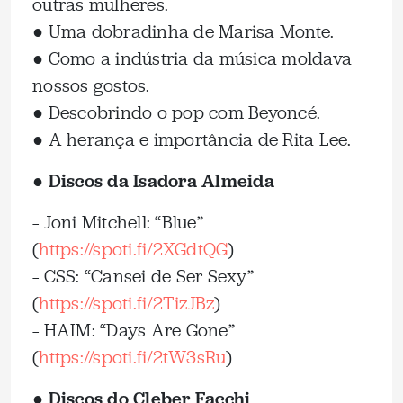
outras mulheres.
● Uma dobradinha de Marisa Monte.
● Como a indústria da música moldava
nossos gostos.
● Descobrindo o pop com Beyoncé.
● A herança e importância de Rita Lee.
● Discos da Isadora Almeida
– Joni Mitchell: “Blue”
(
https://spoti.fi/2XGdtQG
)
– CSS: “Cansei de Ser Sexy”
(
https://spoti.fi/2TizJBz
)
– HAIM: “Days Are Gone”
(
https://spoti.fi/2tW3sRu
)
● Discos do Cleber Facchi