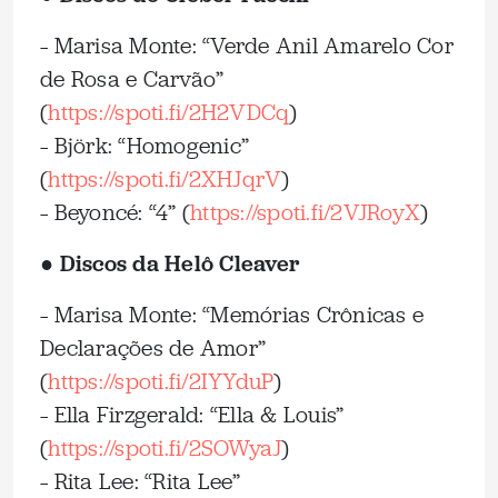
– Marisa Monte: “Verde Anil Amarelo Cor
de Rosa e Carvão”
(
https://spoti.fi/2H2VDCq
)
– Björk: “Homogenic”
(
https://spoti.fi/2XHJqrV
)
– Beyoncé: “4” (
https://spoti.fi/2VJRoyX
)
● Discos da Helô Cleaver
– Marisa Monte: “Memórias Crônicas e
Declarações de Amor”
(
https://spoti.fi/2IYYduP
)
– Ella Firzgerald: “Ella & Louis”
(
https://spoti.fi/2SOWyaJ
)
– Rita Lee: “Rita Lee”