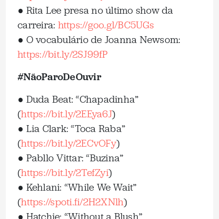
● Rita Lee presa no último show da
carreira:
https://goo.gl/BC5UGs
● O vocabulário de Joanna Newsom:
https://bit.ly/2SJ99fP
#NãoParoDeOuvir
● Duda Beat: “Chapadinha”
(
https://bit.ly/2EEya6J
)
● Lia Clark: “Toca Raba”
(
https://bit.ly/2ECvOFy
)
● Pabllo Vittar: “Buzina”
(
https://bit.ly/2TefZyi
)
● Kehlani: “While We Wait”
(
https://spoti.fi/2H2XNlh
)
● Hatchie: “Without a Blush”