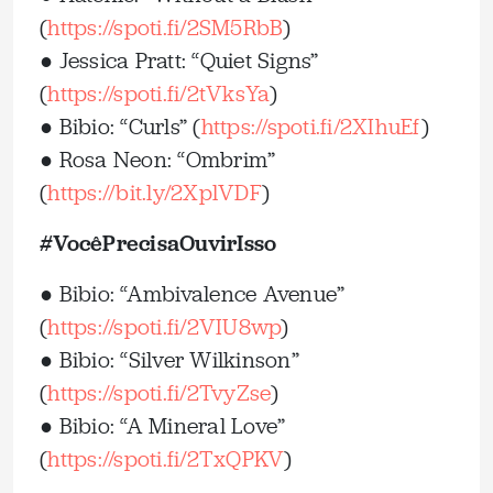
(
https://spoti.fi/2SM5RbB
)
● Jessica Pratt: “Quiet Signs”
(
https://spoti.fi/2tVksYa
)
● Bibio: “Curls” (
https://spoti.fi/2XIhuEf
)
● Rosa Neon: “Ombrim”
(
https://bit.ly/2XplVDF
)
#VocêPrecisaOuvirIsso
● Bibio: “Ambivalence Avenue”
(
https://spoti.fi/2VIU8wp
)
● Bibio: “Silver Wilkinson”
(
https://spoti.fi/2TvyZse
)
● Bibio: “A Mineral Love”
(
https://spoti.fi/2TxQPKV
)