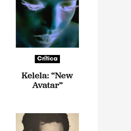
Crítica
Kelela: “New
Avatar”