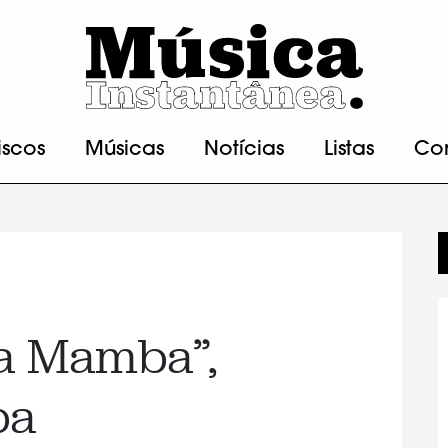
iscos
Músicas
Notícias
Listas
Co
pa Mamba”,
ba