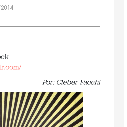
/2014
ock
lr.com/
Por: Cleber Facchi