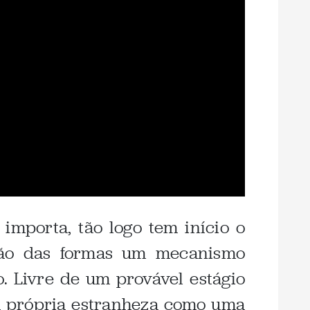
importa, tão logo tem início o
dão das formas um mecanismo
o. Livre de um provável estágio
a própria estranheza como uma