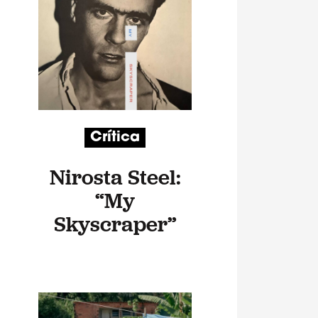
Crítica
Nirosta Steel:
“My
Skyscraper”