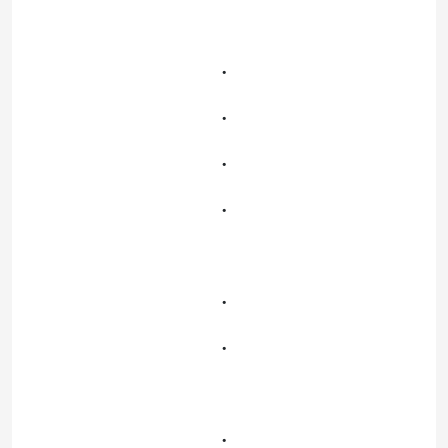
.
.
.
.
.
.
.