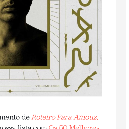
amento de
Roteiro Para Aïnouz,
nossa lista com
Os 50 Melhores