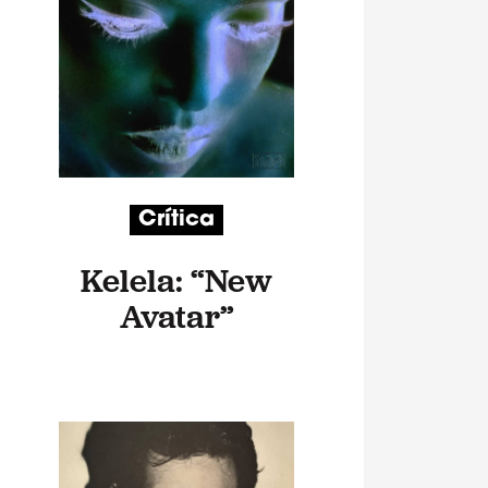
Crítica
Kelela: “New
Avatar”