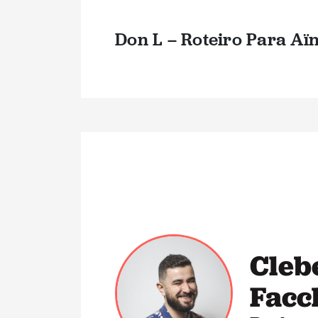
Don L – Roteiro Para Aïn
Cleb
Facc