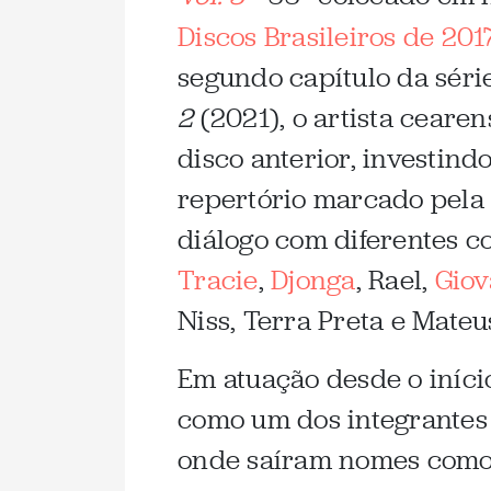
Discos Brasileiros de 201
segundo capítulo da séri
2
(2021), o artista ceare
disco anterior, investin
repertório marcado pela 
diálogo com diferentes c
Tracie
,
Djonga
, Rael,
Giov
Niss, Terra Preta e Mate
Em atuação desde o iníci
como um dos integrantes 
onde saíram nomes com