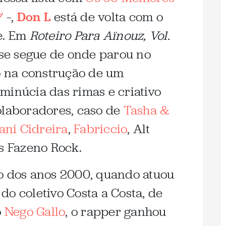
7
–,
Don L
está de volta com o
e. Em
Roteiro Para Aïnouz, Vol.
nse segue de onde parou no
do na construção de um
minúcia das rimas e criativo
olaboradores, caso de
Tasha &
ani Cidreira
,
Fabriccio
, Alt
us Fazeno Rock.
o dos anos 2000, quando atuou
do coletivo Costa a Costa, de
o
Nego Gallo
, o rapper ganhou