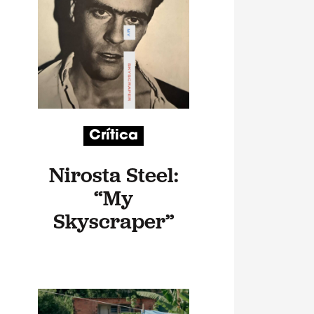
Crítica
Nirosta Steel:
“My
Skyscraper”