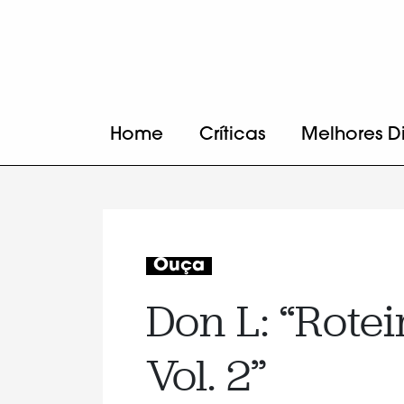
Home
Críticas
Melhores D
Ouça
Don L: “Rotei
Vol. 2”