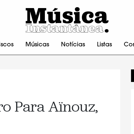
iscos
Músicas
Notícias
Listas
Co
ro Para Aïnouz,