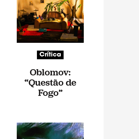
Crítica
Oblomov:
“Questão de
Fogo”