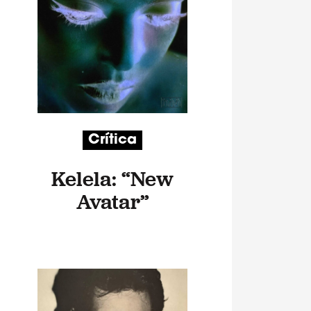
Crítica
Kelela: “New
Avatar”