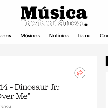
iscos
Músicas
Notícias
Listas
Co
4 – Dinosaur Jr.:
 Over Me”