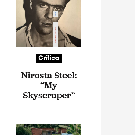
Crítica
Nirosta Steel:
“My
Skyscraper”