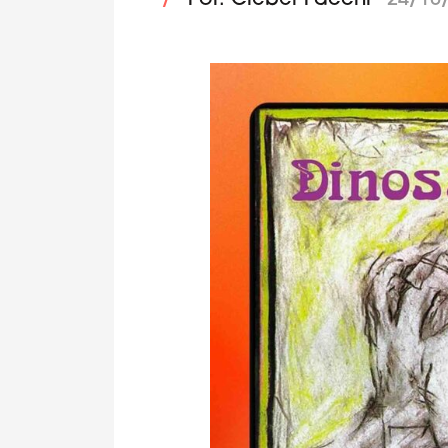
/
Por: Cleber Facchi
24/10