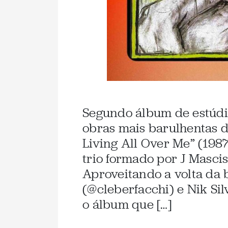
Segundo álbum de estúdio
obras mais barulhentas d
Living All Over Me” (198
trio formado por J Masci
Aproveitando a volta da 
(@cleberfacchi) e Nik Si
o álbum que […]