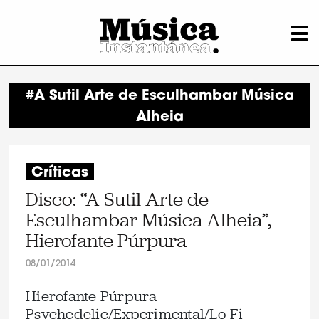
#A Sutil Arte de Esculhambar Música
Alheia
Críticas
Disco: “A Sutil Arte de
Esculhambar Música Alheia”,
Hierofante Púrpura
08/01/2014
Hierofante Púrpura
Psychedelic/Experimental/Lo-Fi