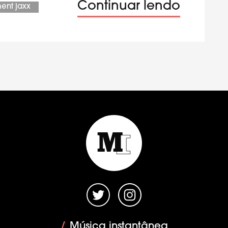
Continuar lendo
ent jaxx
/
Música instantânea