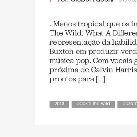
/
Por: Cleber Facchi
09/08
. Menos tropical que os 
The Wild, What A Differe
representação da habilida
Buxton em produzir verd
música pop. Com vocais
próxima de Calvin Harris
prontos para […]
2013
back 2 the wild
basem