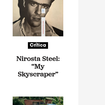
Crítica
Nirosta Steel:
“My
Skyscraper”