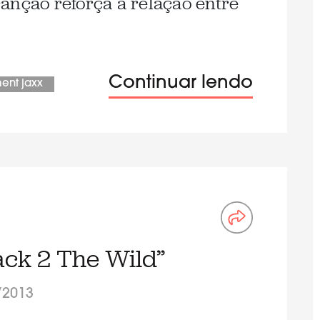
anção reforça a relação entre
Continuar lendo
ent jaxx
ack 2 The Wild”
/2013