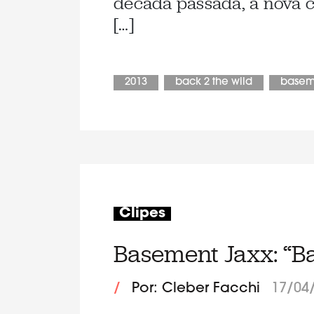
década passada, a nova c
[…]
2013
back 2 the wild
basem
Clipes
Basement Jaxx: “B
/
Por: Cleber Facchi
17/04