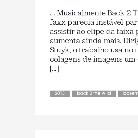
. . Musicalmente Back 2 
Jaxx parecia instável pa
assistir ao clipe da faix
aumenta ainda mais. Diri
Stuyk, o trabalho usa no 
colagens de imagens um 
[…]
2013
back 2 the wild
basem