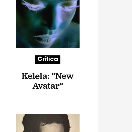
Crítica
Kelela: “New
Avatar”