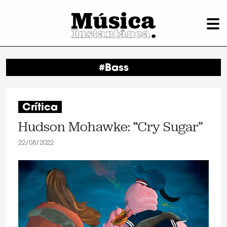
#Bass
Crítica
Hudson Mohawke: “Cry Sugar”
22/08/2022