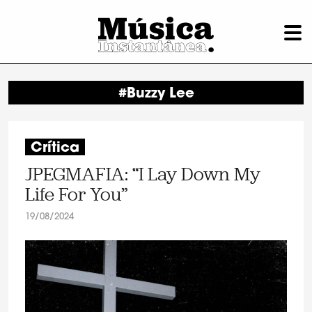
#Buzzy Lee
Crítica
JPEGMAFIA: “I Lay Down My
Life For You”
19/08/2024