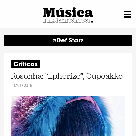
#Def Starz
Críticas
Resenha: “Ephorize”, Cupcakke
11/01/2018