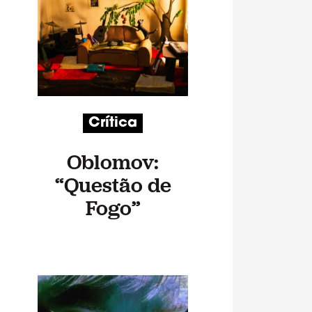
Crítica
Oblomov:
“Questão de
Fogo”