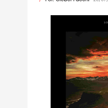
/
Por: Cleber Facchi
20/07