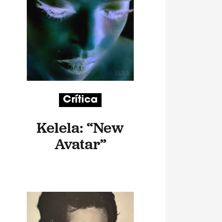
Crítica
Kelela: “New
Avatar”