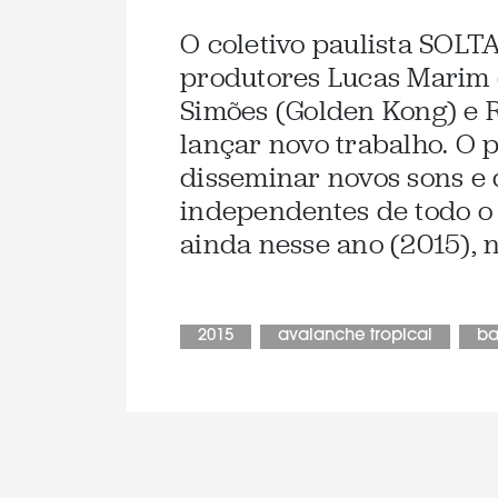
O coletivo paulista SOLT
produtores Lucas Marim (
Simões (Golden Kong) e R
lançar novo trabalho. O 
disseminar novos sons e d
independentes de todo o B
ainda nesse ano (2015), no
2015
avalanche tropical
ba