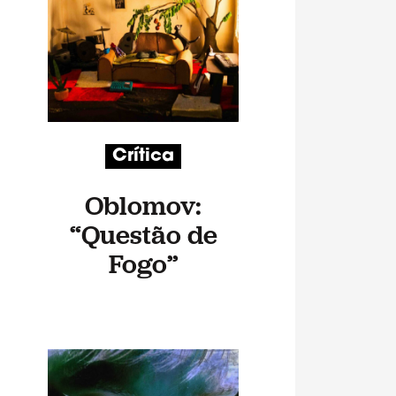
Crítica
Oblomov:
“Questão de
Fogo”