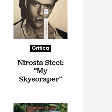
Crítica
Nirosta Steel:
“My
Skyscraper”