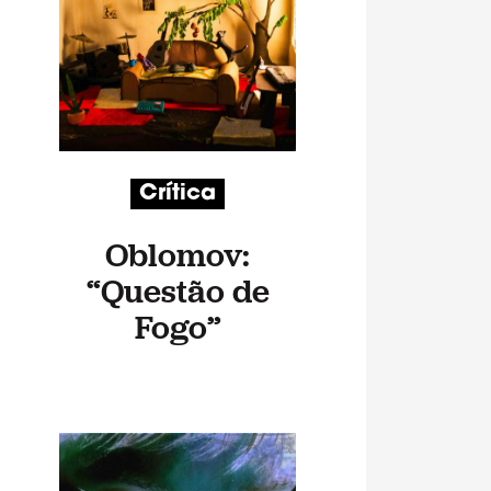
Crítica
Oblomov:
“Questão de
Fogo”