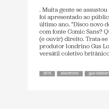
. Muita gente se assusto
foi apresentado ao públi
último ano. “Disco novo 
com fonte Comic Sans? Qu
(e ouvir) direito. Trata-s
produtor londrino Gus Lo
versátil coletivo britâni
2015
electronic
gus lobban