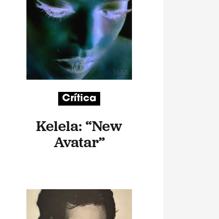
Crítica
Kelela: “New
Avatar”