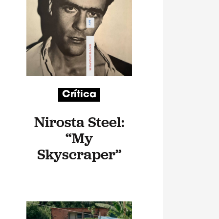
Crítica
Nirosta Steel:
“My
Skyscraper”