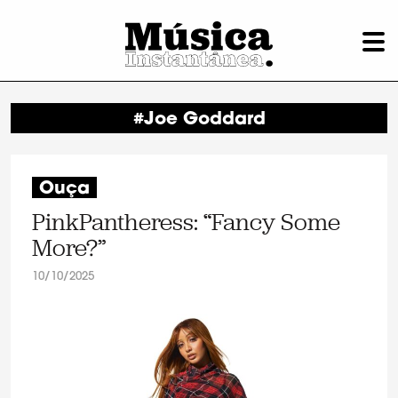
#Joe Goddard
Ouça
PinkPantheress: “Fancy Some
More?”
10/10/2025