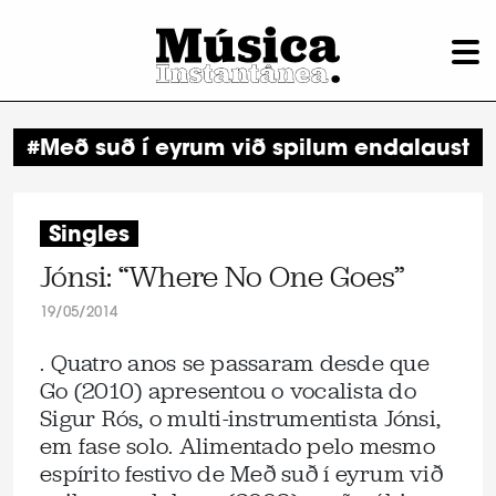
#Með suð í eyrum við spilum endalaust
Singles
Jónsi: “Where No One Goes”
19/05/2014
. Quatro anos se passaram desde que
Go (2010) apresentou o vocalista do
Sigur Rós, o multi-instrumentista Jónsi,
em fase solo. Alimentado pelo mesmo
espírito festivo de Með suð í eyrum við