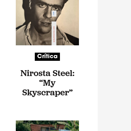
Crítica
Nirosta Steel:
“My
Skyscraper”