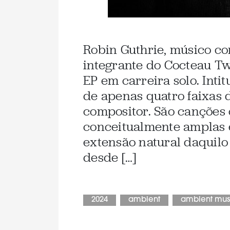
Robin Guthrie, músico c
integrante do Cocteau Tw
EP em carreira solo. Intit
de apenas quatro faixas 
compositor. São canções 
conceitualmente amplas 
extensão natural daquil
desde […]
2024
ambient
ambient mus