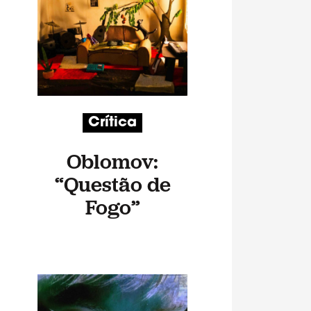
Crítica
Oblomov:
“Questão de
Fogo”