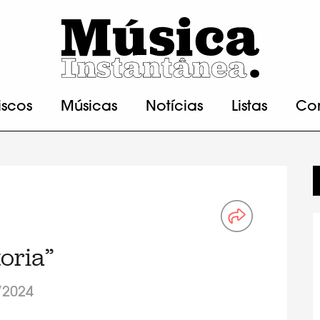
iscos
Músicas
Notícias
Listas
Co
oria”
/2024