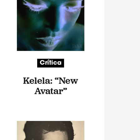
Crítica
Kelela: “New
Avatar”