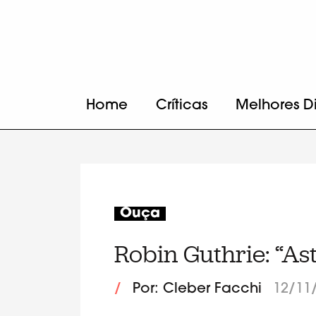
Home
Críticas
Melhores D
Ouça
Robin Guthrie: “Ast
/
Por: Cleber Facchi
12/11