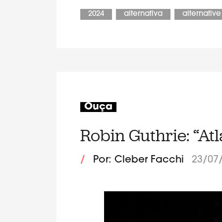
2024
alternativa
alternative
Ouça
Robin Guthrie: “Atl
/
Por: Cleber Facchi
23/07