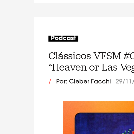
Podcast
Clássicos VFSM #0
“Heaven or Las Ve
/
Por: Cleber Facchi
29/11