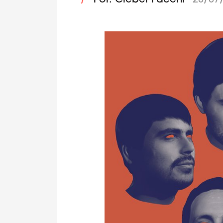
/
Por: Cleber Facchi
20/07