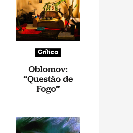
Crítica
Oblomov:
“Questão de
Fogo”