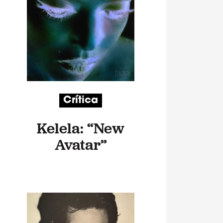
Crítica
Kelela: “New
Avatar”