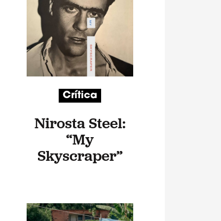
Crítica
Nirosta Steel:
“My
Skyscraper”