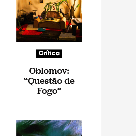
Crítica
Oblomov:
“Questão de
Fogo”