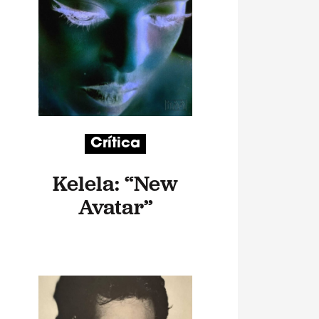
Crítica
Kelela: “New
Avatar”