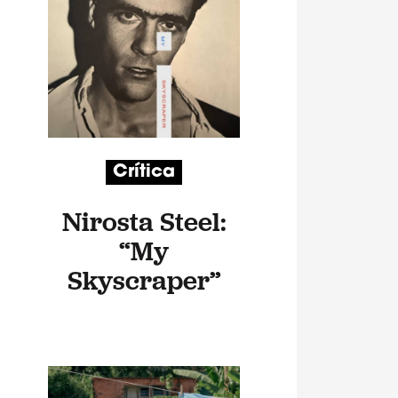
Crítica
Nirosta Steel:
“My
Skyscraper”