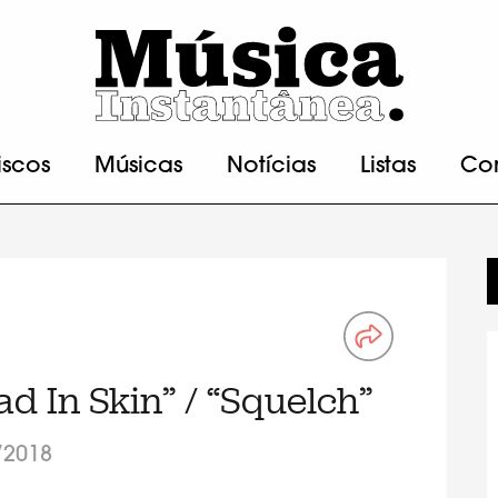
iscos
Músicas
Notícias
Listas
Co
ad In Skin” / “Squelch”
/2018