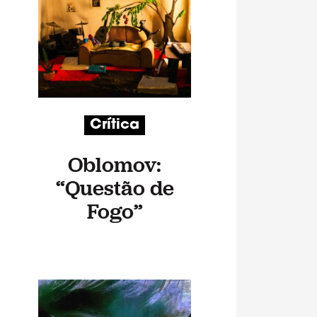
Crítica
Oblomov:
“Questão de
Fogo”