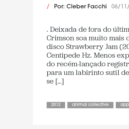
/
Por: Cleber Facchi
06/11
. Deixada de fora do últi
Crimson soa muito mais 
disco Strawberry Jam (2
Centipede Hz. Menos exp
do recém-lançado registr
para um labirinto sutil d
se […]
2012
animal collective
app