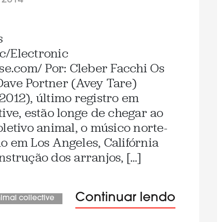
/2014
s
c/Electronic
use.com/ Por: Cleber Facchi Os
Dave Portner (Avey Tare)
2012), último registro em
ive, estão longe de chegar ao
letivo animal, o músico norte-
o em Los Angeles, Califórnia
strução dos arranjos, […]
Continuar lendo
imal collective