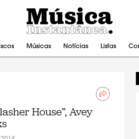
iscos
Músicas
Notícias
Listas
Co
Slasher House”, Avey
ks