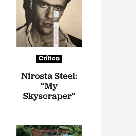
Crítica
Nirosta Steel:
“My
Skyscraper”