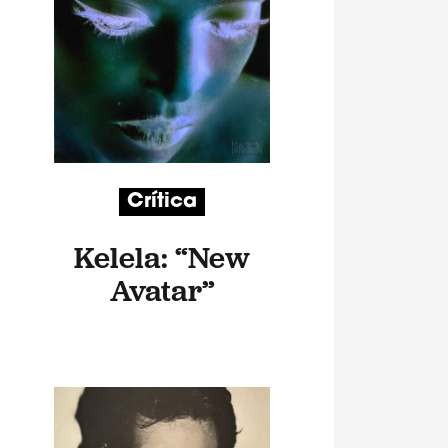
Crítica
Kelela: “New
Avatar”