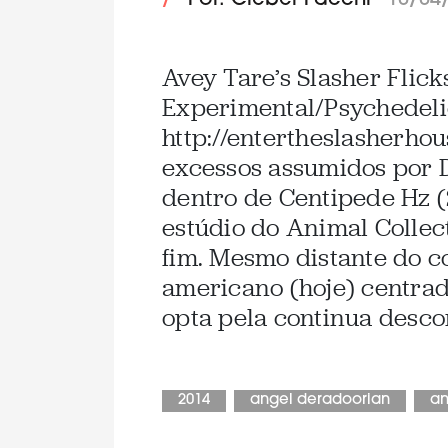
/
Por: Cleber Facchi
10/04
Avey Tare’s Slasher Flick
Experimental/Psychedeli
http://entertheslasherho
excessos assumidos por 
dentro de Centipede Hz (
estúdio do Animal Collect
fim. Mesmo distante do co
americano (hoje) centrad
opta pela continua descon
2014
angel deradoorian
an