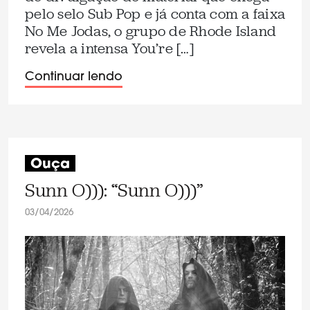
pelo selo Sub Pop e já conta com a faixa
No Me Jodas, o grupo de Rhode Island
revela a intensa You’re […]
Continuar lendo
Ouça
Sunn O))): “Sunn O)))”
03/04/2026