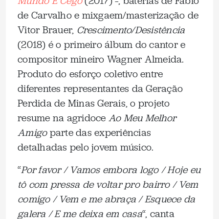
Mundo É Cego
(2017) –, baterias de Fábio
de Carvalho e mixgaem/masterização de
Vitor Brauer,
Crescimento/Desistência
(2018) é o primeiro álbum do cantor e
compositor mineiro Wagner Almeida.
Produto do esforço coletivo entre
diferentes representantes da Geração
Perdida de Minas Gerais, o projeto
resume na agridoce
Ao Meu Melhor
Amigo
parte das experiências
detalhadas pelo jovem músico.
“
Por favor / Vamos embora logo / Hoje eu
tô com pressa de voltar pro bairro / Vem
comigo / Vem e me abraça / Esquece da
galera / E me deixa em casa
“, canta