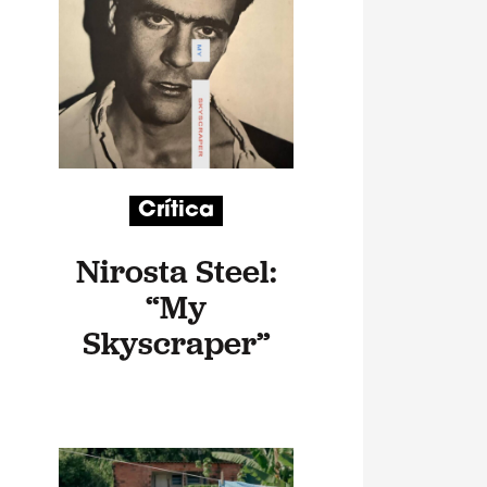
Crítica
Nirosta Steel:
“My
Skyscraper”