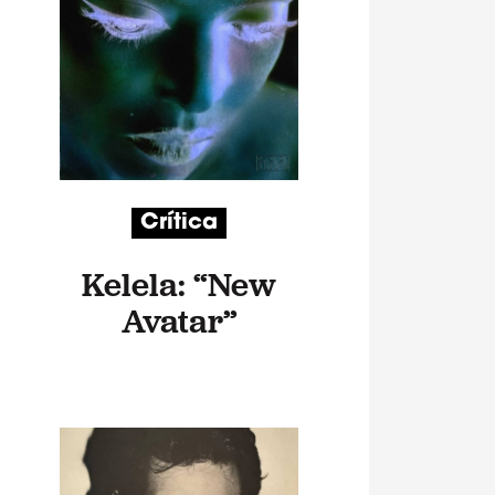
Crítica
Kelela: “New
Avatar”