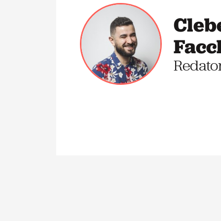
Cleb
Facc
Redato