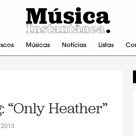
iscos
Músicas
Notícias
Listas
Co
: “Only Heather”
/2013