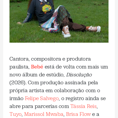
Cantora, compositora e produtora
paulista,
Bebé
está de volta com mais um
novo álbum de estúdio,
Dissolução
(2026). Com produção assinada pela
própria artista em colaboração com o
irmão
Felipe Salvego
, o registro ainda se
abre para parcerias com
Tássia Reis
,
Tuyo
,
Marissol Mwaba
,
Brisa Flow
e a