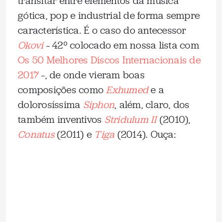
transitar entre elementos da música
gótica, pop e industrial de forma sempre
característica. É o caso do antecessor
Okovi
– 42º colocado em nossa lista com
Os 50 Melhores Discos Internacionais de
2017
–, de onde vieram boas
composições como
Exhumed
e a
dolorosíssima
Siphon
, além, claro, dos
também inventivos
Stridulum II
(2010),
Conatus
(2011) e
Tiga
(2014). Ouça: