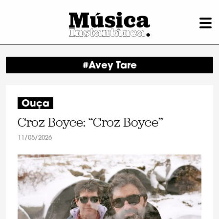
#Avey Tare
Ouça
Croz Boyce: “Croz Boyce”
11/05/2026