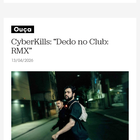
Ouça
CyberKills: “Dedo no Club:
RMX”
13/04/2026