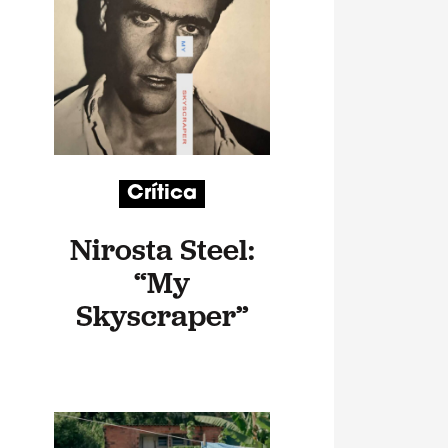
Crítica
Nirosta Steel:
“My
Skyscraper”