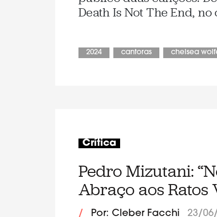
Death Is Not The End, no o
2024
cantoras
chelsea wolf
Crítica
Pedro Mizutani: “
Abraço aos Ratos 
/
Por: Cleber Facchi
23/06