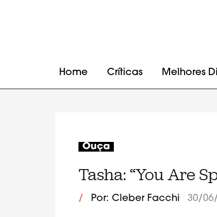
Home
Críticas
Melhores D
Ouça
Tasha: “You Are Sp
/
Por: Cleber Facchi
30/06