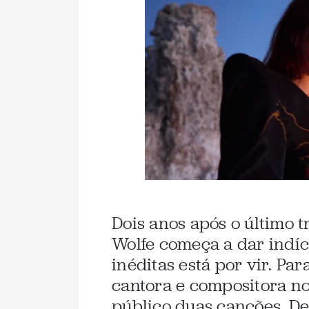
Dois anos após o último t
Wolfe começa a dar indíc
inéditas está por vir. Par
cantora e compositora n
público duas canções. De