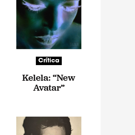
Crítica
Kelela: “New
Avatar”