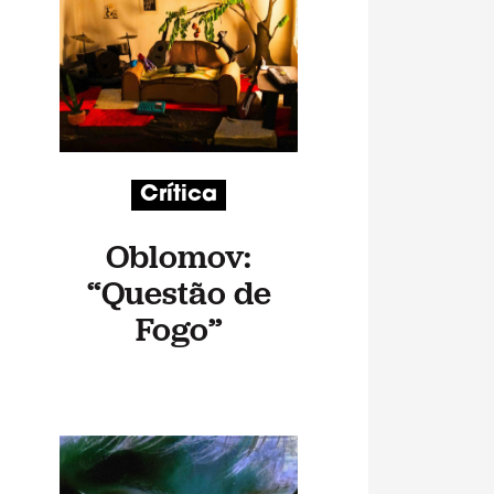
Crítica
Oblomov:
“Questão de
Fogo”