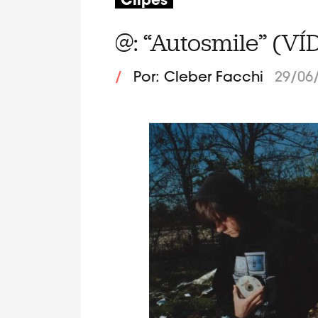
Clipes
@: “Autosmile” (VÍ
/
Por: Cleber Facchi
29/06