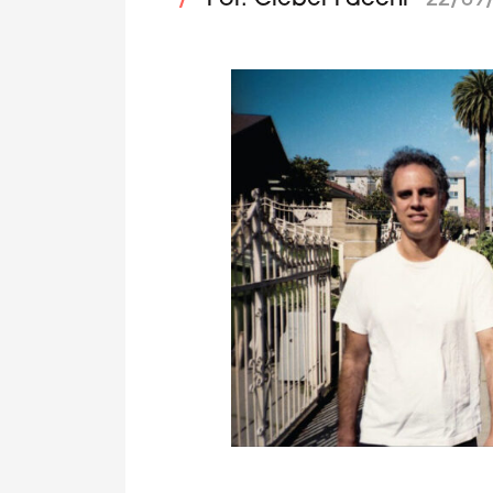
/
Por: Cleber Facchi
22/09