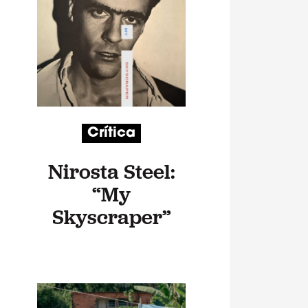
Crítica
Nirosta Steel:
“My
Skyscraper”