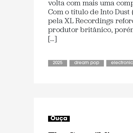
volta com mais uma comp
Com o título de Into Dust (
pela XL Recordings refor
produtor britânico, por
[…]
2025
dream pop
electronic
Ouça