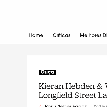
Home
Críticas
Melhores D
Ouça
Kieran Hebden & Wi
Longfield Street La