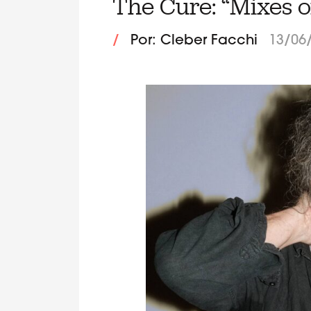
The Cure: “Mixes o
/
Por: Cleber Facchi
13/06