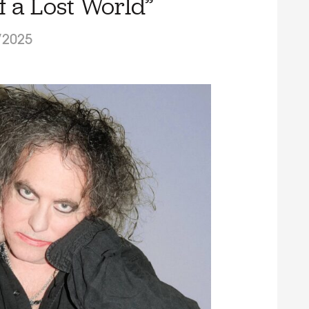
f a Lost World”
/2025