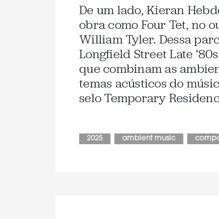
De um lado, Kieran Hebd
obra como Four Tet, no ou
William Tyler. Dessa par
Longfield Street Late ‘80
que combinam as ambient
temas acústicos do músi
selo Temporary Residence
2025
ambient music
compo