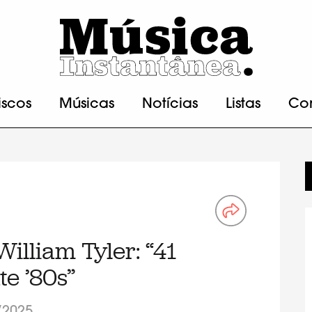
iscos
Músicas
Notícias
Listas
Co
lliam Tyler: “41
te ’80s”