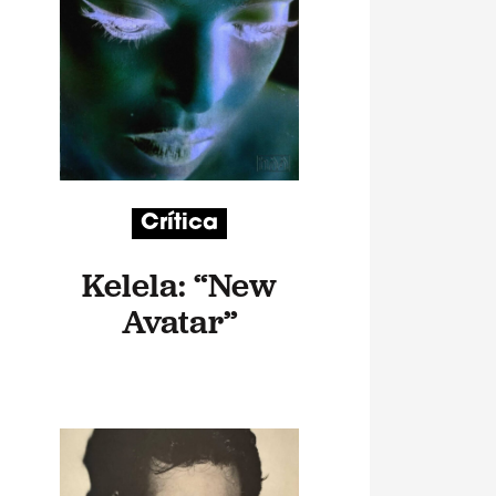
Crítica
Kelela: “New
Avatar”