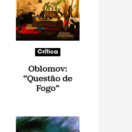
Crítica
Oblomov:
“Questão de
Fogo”