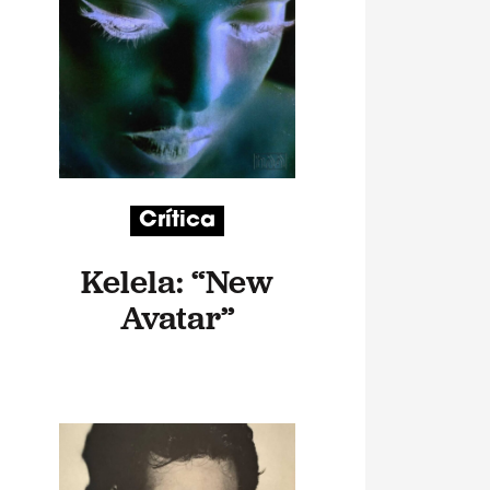
Crítica
Kelela: “New
Avatar”