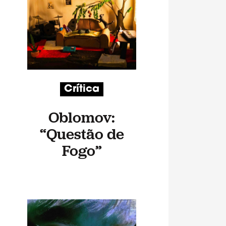
Crítica
Oblomov:
“Questão de
Fogo”