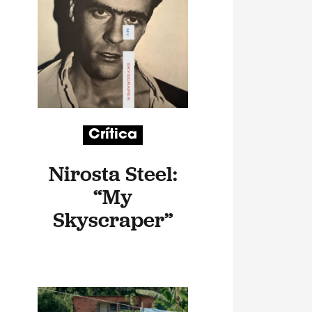
Crítica
Nirosta Steel:
“My
Skyscraper”