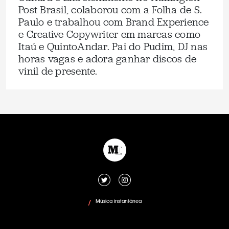
Post Brasil, colaborou com a Folha de S.
Paulo e trabalhou com Brand Experience
e Creative Copywriter em marcas como
Itaú e QuintoAndar. Pai do Pudim, DJ nas
horas vagas e adora ganhar discos de
vinil de presente.
Música instantânea
/