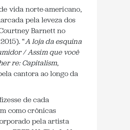
 de vida norte-americano,
marcada pela leveza dos
 Courtney Barnett no
2015). “
A loja da esquina
umidor / Assim que você
er re: Capitalism
,
pela cantora ao longo da
fizesse de cada
am como crônicas
orporado pela artista