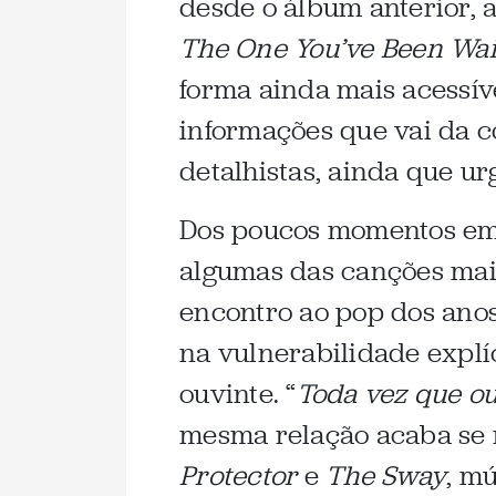
desde o álbum anterior,
The One You’ve Been Wai
forma ainda mais acessív
informações que vai da c
detalhistas, ainda que ur
Dos poucos momentos em 
algumas das canções mais
encontro ao pop dos anos
na vulnerabilidade explí
ouvinte. “
Toda vez que o
mesma relação acaba se 
Protector
e
The Sway
, m