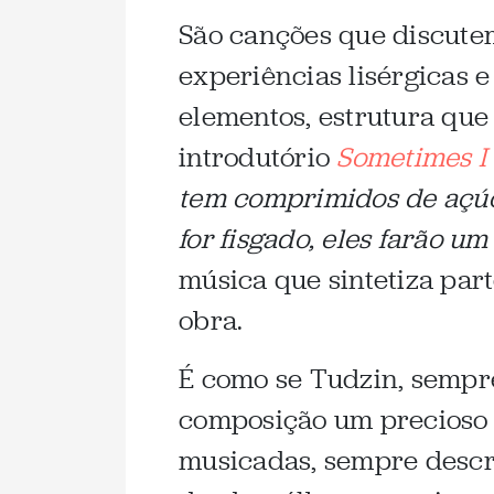
São canções que discutem
experiências lisérgicas 
elementos, estrutura que
introdutório
Sometimes I 
tem comprimidos de açúc
for fisgado, eles farão u
música que sintetiza par
obra.
É como se Tudzin, sempre
composição um precioso 
musicadas, sempre descri