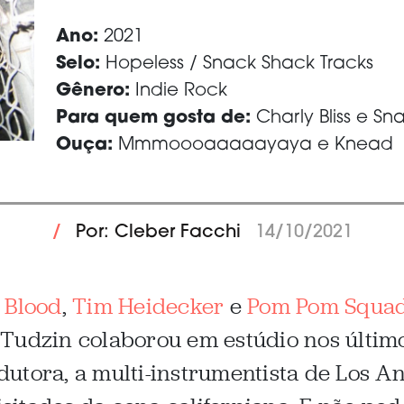
Ano:
2021
Selo:
Hopeless / Snack Shack Tracks
Gênero:
Indie Rock
Para quem gosta de:
Charly Bliss e Sna
Ouça:
Mmmoooaaaaayaya e Knead
/
Por: Cleber Facchi
14/10/2021
 Blood
,
Tim Heidecker
e
Pom Pom Squa
Tudzin colaborou em estúdio nos último
utora, a multi-instrumentista de Los A