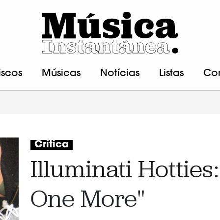
iscos
Músicas
Notícias
Listas
Co
Crítica
Illuminati Hotties
:
One More"