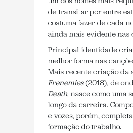
um dos nomes mais requis
de transitar por entre es
costuma fazer de cada no
ainda mais evidente nas 
Principal identidade cria
melhor forma nas cançõ
Mais recente criação da a
Frenemies
(2018), de on
Death
, nasce como uma s
longo da carreira. Compo
e vozes, porém, completa
formação do trabalho.