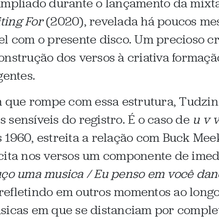
 ampliado durante o lançamento da mix
ting For
(2020), revelada há poucos me
el com o presente disco. Um precioso 
onstrução dos versos à criativa formaçã
gentes.
que rompe com essa estrutura, Tudzin 
 sensíveis do registro. É o caso de
u v 
 1960, estreita a relação com Buck Meek,
cita nos versos um componente de imed
uço uma musica / Eu penso em você da
refletindo em outros momentos ao long
úsicas em que se distanciam por complet