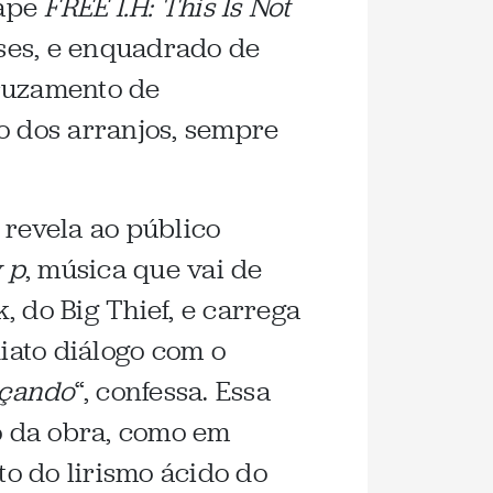
tape
FREE I​.​H: This Is Not
ses, e enquadrado de
cruzamento de
o dos arranjos, sempre
revela ao público
v p
, música que vai de
 do Big Thief, e carrega
iato diálogo com o
nçando
“, confessa. Essa
o da obra, como em
o do lirismo ácido do