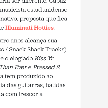
ria ser diferente. Capaz
a musicista estadunidense
nativo, proposta que fica
de
Illuminati Hotties
.
atro anos alcança sua
s / Snack Shack Tracks).
de o elogiado
Kiss Yr
 Than Ever
e
Pressed 2
ra tem produzido ao
a das guitarras, batidas
a com frescor a