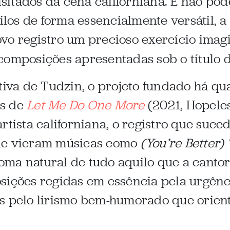
itados da cena californiana. E não pode
tilos de forma essencialmente versátil, 
vo registro um precioso exercício imagi
composições apresentadas sob o título 
tiva de Tudzin, o projeto fundado há qu
es de
Let Me Do One More
(2021, Hopeles
rtista californiana, o registro que suce
de vieram músicas como
(You’re Better)
oma natural de tudo aquilo que a canto
sições regidas em essência pela urgênci
s pelo lirismo bem-humorado que orient