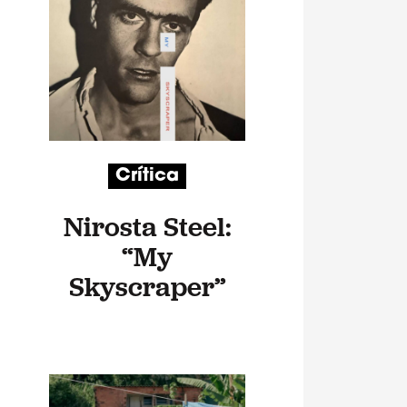
Crítica
Nirosta Steel:
“My
Skyscraper”