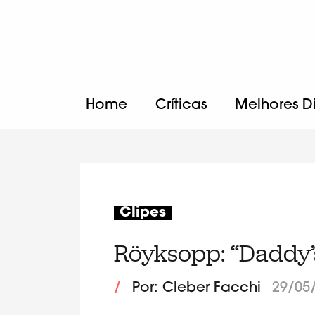
Home
Críticas
Melhores D
Clipes
Röyksopp: “Daddy’
/
Por: Cleber Facchi
29/05