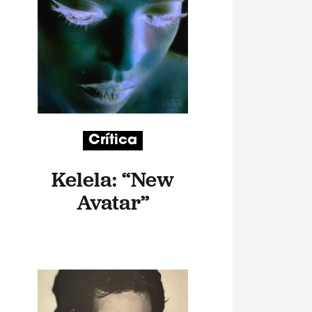
Crítica
Kelela: “New
Avatar”