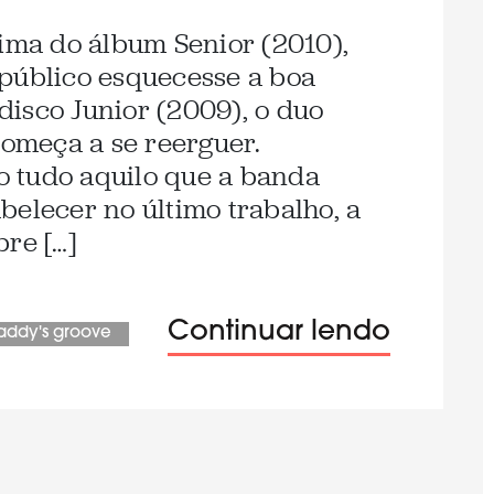
cima do álbum Senior (2010),
público esquecesse a boa
isco Junior (2009), o duo
omeça a se reerguer.
 tudo aquilo que a banda
belecer no último trabalho, a
bre […]
Continuar lendo
addy's groove