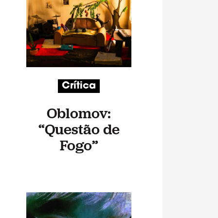
Crítica
Oblomov:
“Questão de
Fogo”