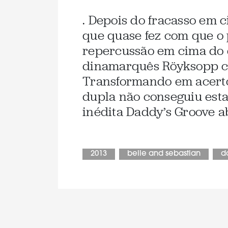
. Depois do fracasso em 
que quase fez com que o 
repercussão em cima do d
dinamarquês Röyksopp c
Transformando em acerto
dupla não conseguiu esta
inédita Daddy’s Groove a
2013
belle and sebastian
d