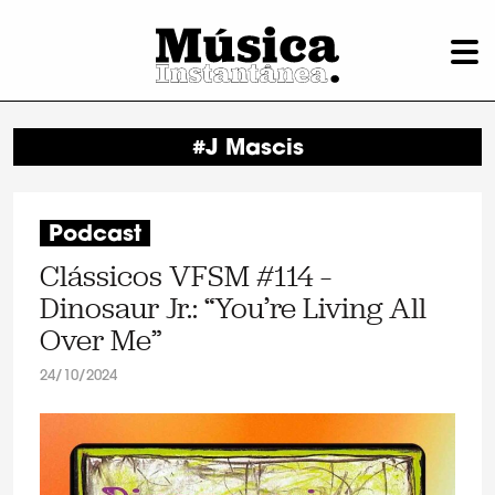
#J Mascis
Podcast
Clássicos VFSM #114 –
Dinosaur Jr.: “You’re Living All
Over Me”
24/10/2024