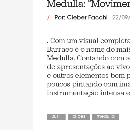
Medulla: “Movimen
/
Por: Cleber Facchi
22/09
. Com um visual complet
Barraco é o nome do mais
Medulla. Contando com a
de apresentações ao viv
e outros elementos bem p
poucos pintando com imag
instrumentação intensa e
2011
clipes
medulla