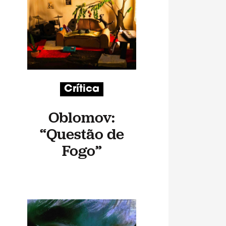
Crítica
Oblomov:
“Questão de
Fogo”