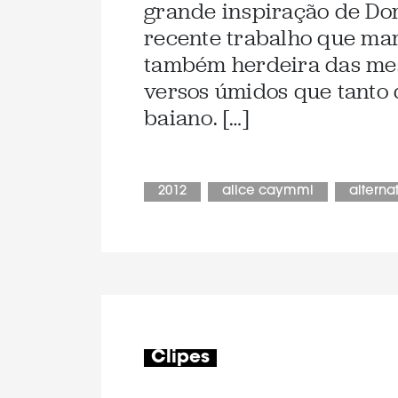
grande inspiração de Dor
recente trabalho que marc
também herdeira das mes
versos úmidos que tanto
baiano. […]
2012
alice caymmi
alterna
Clipes