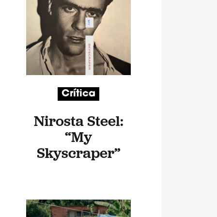
Crítica
Nirosta Steel:
“My
Skyscraper”