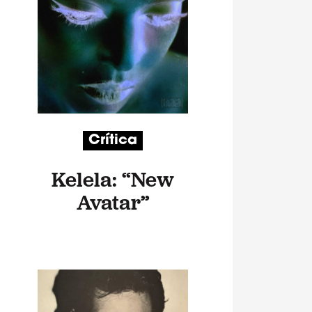
Crítica
Kelela: “New
Avatar”