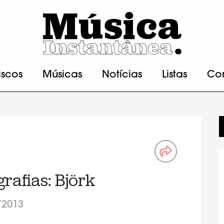
iscos
Músicas
Notícias
Listas
Co
afias: Björk
/2013