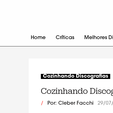
Home
Críticas
Melhores D
Cozinhando Discografias
Cozinhando Discogr
/
Por: Cleber Facchi
29/07