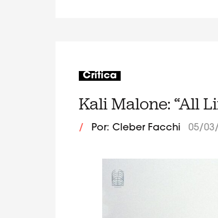
Crítica
Kali Malone: “All L
/
Por: Cleber Facchi
05/03