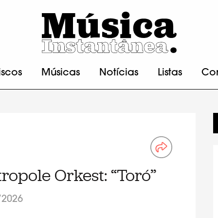
iscos
Músicas
Notícias
Listas
Co
ropole Orkest: “Toró”
/2026