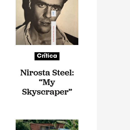
Crítica
Nirosta Steel:
“My
Skyscraper”