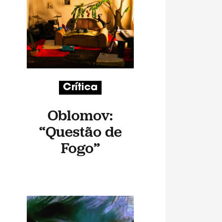
Crítica
Oblomov:
“Questão de
Fogo”