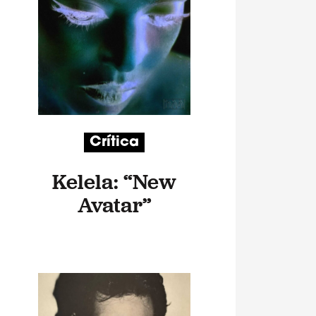
Crítica
Kelela: “New
Avatar”