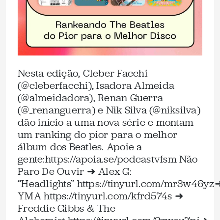
Nesta edição, Cleber Facchi
(@cleberfacchi), Isadora Almeida
(@almeidadora), Renan Guerra
(@_renanguerra) e Nik Silva (@niksilva)
dão início a uma nova série e montam
um ranking do pior para o melhor
álbum dos Beatles. Apoie a
gente:⁠https://apoia.se/podcastvfsm⁠ Não
Paro De Ouvir ➜ Alex G:
“Headlights” ⁠https://tinyurl.com/mr3w46yz⁠
YMA ⁠https://tinyurl.com/kfrd574s⁠ ➜
Freddie Gibbs & The