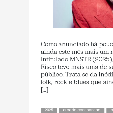
Como anunciado há pouca
ainda este mês mais um n
Intitulado MNSTR (2025),
Risco teve mais uma de s
público. Trata-se da inéd
folk, rock e blues que 
[…]
2025
alberto continentino
b