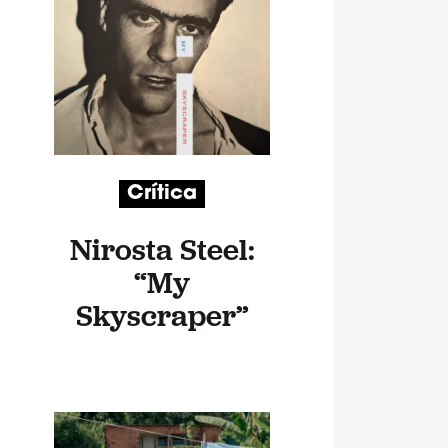
Crítica
Nirosta Steel:
“My
Skyscraper”