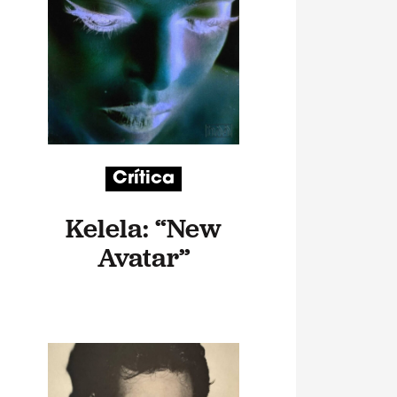
Crítica
Kelela: “New
Avatar”