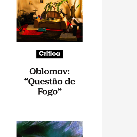
Crítica
Oblomov:
“Questão de
Fogo”