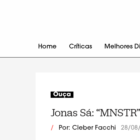
Home
Críticas
Melhores D
Ouça
Jonas Sá: “MNSTR
/
Por: Cleber Facchi
28/08