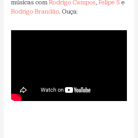
músicas com
Rodrigo Campos
,
Felipe S
e
Rodrigo Brandão
. Ouça: