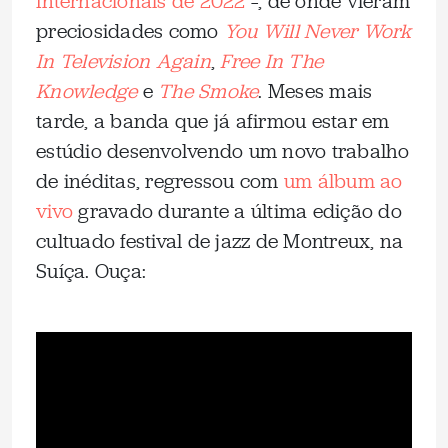
Internacionais de 2022
–, de onde vieram
preciosidades como
You Will Never Work
In Television Again
,
Free In The
Knowledge
e
The Smoke
. Meses mais
tarde, a banda que já afirmou estar em
estúdio desenvolvendo um novo trabalho
de inéditas, regressou com
um álbum ao
vivo
gravado durante a última edição do
cultuado festival de jazz de Montreux, na
Suíça. Ouça: