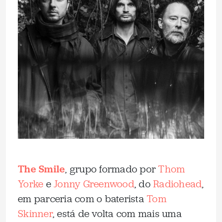
The Smile
, grupo formado por
Thom
Yorke
e
Jonny Greenwood
, do
Radiohead
,
em parceria com o baterista
Tom
Skinner
, está de volta com mais uma