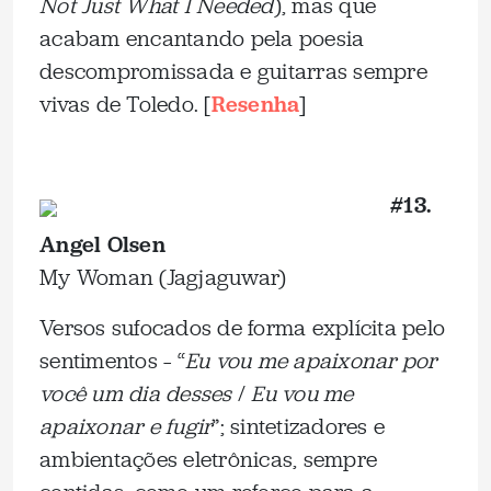
Not Just What I Needed
), mas que
acabam encantando pela poesia
descompromissada e guitarras sempre
vivas de Toledo. [
Resenha
]
_
#13.
Angel Olsen
My Woman (Jagjaguwar)
Versos sufocados de forma explícita pelo
sentimentos – “
Eu vou me apaixonar por
você um dia desses
/
Eu vou me
apaixonar e fugir
”; sintetizadores e
ambientações eletrônicas, sempre