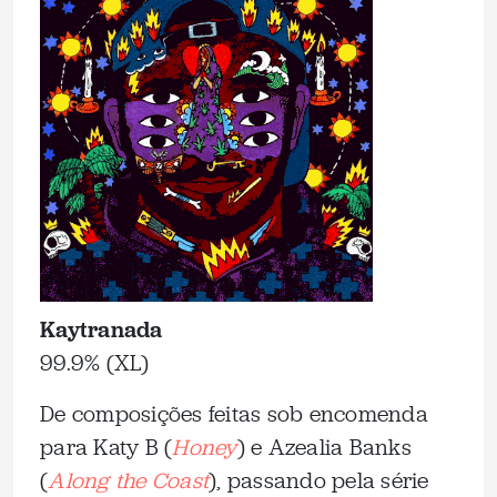
Kaytranada
99.9% (XL)
De composições feitas sob encomenda
para Katy B (
Honey
) e Azealia Banks
(
Along the Coast
), passando pela série