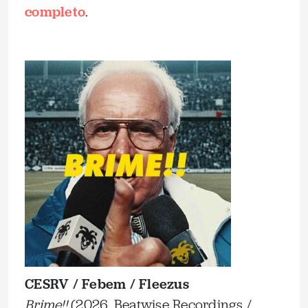
completo
.
CESRV / Febem / Fleezus
Brime!!
(2026, Beatwise Recordings /