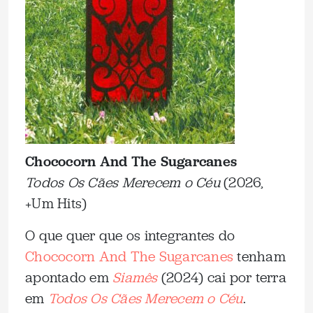
Chococorn And The Sugarcanes
Todos Os Cães Merecem o Céu
(2026,
+Um Hits)
O que quer que os integrantes do
Chococorn And The Sugarcanes
tenham
apontado em
Siamês
(2024) cai por terra
em
Todos Os Cães Merecem o Céu
.